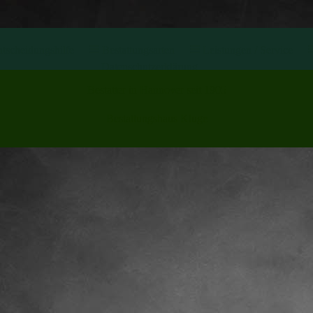
tscheidungshilfe
Bestattungsarten
Leistungen / Service
Datenschutzerklärung
Bestatter in Hannover seit 1905
Bestattungshaus Kluge