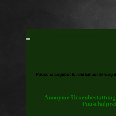
Familienbetrieb seit 1905
Pauschalangebot für die Einäscherung 
Anonyme Urnenbestattung 
Pauschalpre