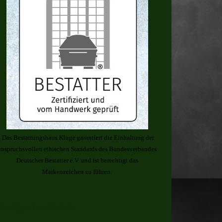
Das Bestattungshaus Kluge garantiert die Einhaltung der
anspruchsvollen ethischen Standards des Bundesverbandes
Deutscher Bestatter e.V. und ist berechtigt das
Markenzeichen zu führen.
Hauseigene Trauerfloristik