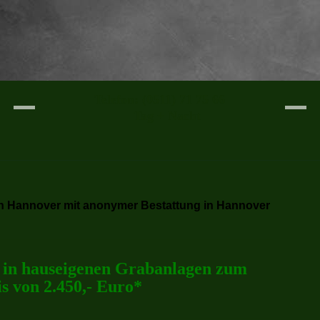
Telefon: (0511) 71 75 66
Tag + Nacht
in Hannover mit anonymer Bestattung in Hannover
in hauseigenen Grabanlagen zum
is von
2.450,- Euro
*