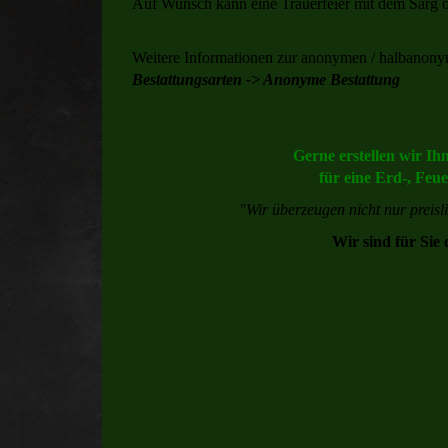
Auf Wunsch kann eine Trauerfeier mit dem Sarg
Weitere Informationen zur anonymen / halbanonym
Bestattungsarten -> Anonyme Bestattung
Gerne erstellen wir Ih
für eine Erd-, Feu
"Wir überzeugen nicht nur preisl
Wir sind für Sie